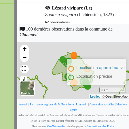
Lézard vivipare (Le)
Zootoca vivipara
(Lichtenstein, 1823)
62
observations
Dernière observation en
2018
Fiche espèce
100 dernières observations dans la commune de
Chaumeil
Decticelle bicolore
Bicolorana bicolor
(Philippi, 1830)
+
62
observations
−
Dernière observation en
2023
Fiche espèce
Localisation approximative
Dectique verrucivore
Decticus verrucivorus
(Linnaeus, 1758)
Localisation précise
60
observations
Dernière observation en
2025
Fiche espèce
5 km
Leaflet
| © OpenStreetMap
Fauvette à tête noire
Accueil
|
Parc naturel régional de Millevaches en Limousin
Sylvia atricapilla
(Linnaeus, 1758)
|
Conception et crédits
|
Mentions
légales
57
observations
Atlas de la biodiversité du Parc naturel régional de Millevaches en Limousin - Atlas de la faune
Dernière observation en
2024
Fiche espèce
et de la flore du Parc naturel régional de Millevaches en Limousin, 2020
Réalisé avec
GeoNature-atlas
, développé par le
Parc national des Écrins
Merle noir