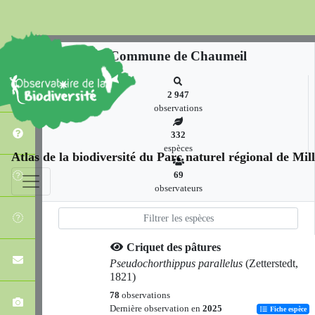
Commune de Chaumeil
2 947
observations
332
espèces
Atlas de la biodiversité du Parc naturel régional de Mi
69
observateurs
Criquet des pâtures
Pseudochorthippus parallelus
(Zetterstedt,
1821)
78
observations
Dernière observation en
2025
Fiche espèce