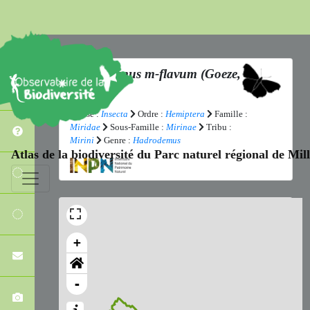
Hadrodemus m-flavum
(Goeze,
1778)
Classe :
Insecta
Ordre :
Hemiptera
Famille :
Miridae
Sous-Famille :
Mirinae
Tribu :
Mirini
Genre :
Hadrodemus
Atlas de la biodiversité du Parc naturel régional de Mi
+
-