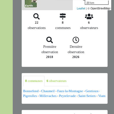
20 km
Nombre d'observ
Leaflet
| © OpenStreetMap
22
8
6
observations
communes
observateurs
Première
Dernière
observation
observation
2018
2026
8
communes
6
observateurs
Bonnefond
-
Chaumeil
-
Faux-la-Montagne
-
Gentioux-
Pigerolles
-
Millevaches
-
Peyrelevade
-
Saint-Setiers
-
Viam