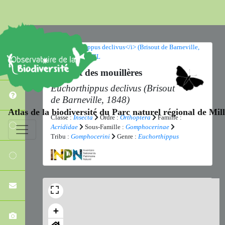
Criquet des mouillères
Euchorthippus declivus
(Brisout
de Barneville, 1848)
Atlas de la biodiversité du Parc naturel régional de Mi
Classe :
Insecta
Ordre :
Orthoptera
Famille :
Acrididae
Sous-Famille :
Gomphocerinae
Tribu :
Gomphocerini
Genre :
Euchorthippus
+