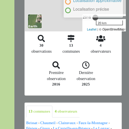
Localisation approximative
Localisation précise
2016
20 km
Nombre d'observ
Leaflet
| © OpenStreetMap
30
13
4
observations
communes
observateurs
Première
Dernière
observation
observation
2016
2025
13
communes
4
observateurs
Beissat
-
Chaumeil
-
Clairavaux
-
Faux-la-Montagne
-
Féniers
-
Gioux
-
La Croisille-sur-Briance
-
Le Lonzac
-