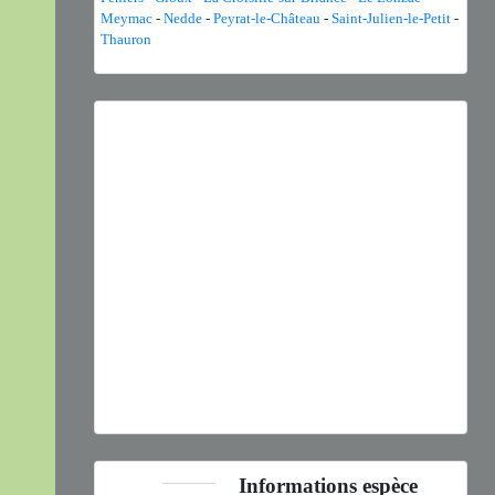
Meymac
-
Nedde
-
Peyrat-le-Château
-
Saint-Julien-le-Petit
-
Thauron
Previous
Next
Euchorthippus declivus
(Brisout de Barneville, 1848) © S.
Wroza - CC BY-NC-SA
Informations espèce