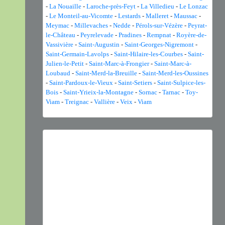
-
La Nouaille
-
Laroche-près-Feyt
-
La Villedieu
-
Le Lonzac
-
Le Monteil-au-Vicomte
-
Lestards
-
Malleret
-
Maussac
-
Meymac
-
Millevaches
-
Nedde
-
Pérols-sur-Vézère
-
Peyrat-
le-Château
-
Peyrelevade
-
Pradines
-
Rempnat
-
Royère-de-
Vassivière
-
Saint-Augustin
-
Saint-Georges-Nigremont
-
Saint-Germain-Lavolps
-
Saint-Hilaire-les-Courbes
-
Saint-
Julien-le-Petit
-
Saint-Marc-à-Frongier
-
Saint-Marc-à-
Loubaud
-
Saint-Merd-la-Breuille
-
Saint-Merd-les-Oussines
-
Saint-Pardoux-le-Vieux
-
Saint-Setiers
-
Saint-Sulpice-les-
Bois
-
Saint-Yrieix-la-Montagne
-
Sornac
-
Tarnac
-
Toy-
Viam
-
Treignac
-
Vallière
-
Veix
-
Viam
Previous
Next