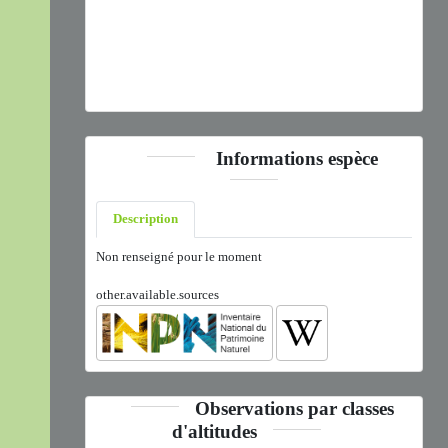
Spinus spinus
(Linnaeus, 1758) © P. Haffner - CC BY-NC-
SA
Informations espèce
Description
Non renseigné pour le moment
other.available.sources
Observations par classes
d'altitudes