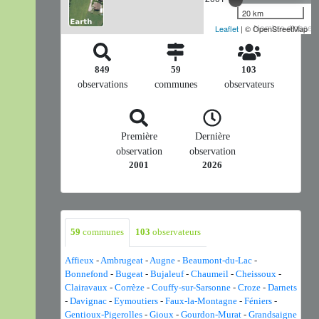
20 km
Nombre d'observa
Leaflet
| © OpenStreetMap
849
59
103
observations
communes
observateurs
Première
Dernière
observation
observation
2001
2026
59
communes
103
observateurs
Affieux
-
Ambrugeat
-
Augne
-
Beaumont-du-Lac
-
Bonnefond
-
Bugeat
-
Bujaleuf
-
Chaumeil
-
Cheissoux
-
Clairavaux
-
Corrèze
-
Couffy-sur-Sarsonne
-
Croze
-
Darnets
-
Davignac
-
Eymoutiers
-
Faux-la-Montagne
-
Féniers
-
Gentioux-Pigerolles
-
Gioux
-
Gourdon-Murat
-
Grandsaigne