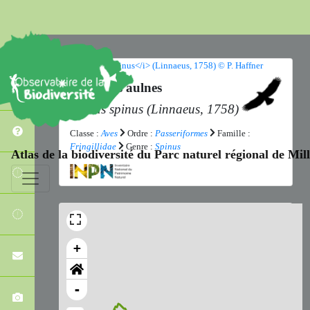
Tarin des aulnes
Spinus spinus
(Linnaeus, 1758)
Classe :
Aves
Ordre :
Passeriformes
Famille :
Fringillidae
Genre :
Spinus
Atlas de la biodiversité du Parc naturel régional de Mi
+
-