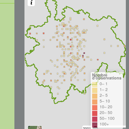
Nombre
d'observations
0– 1
1– 2
2– 5
5– 10
10– 20
20– 50
50– 100
100+
2001