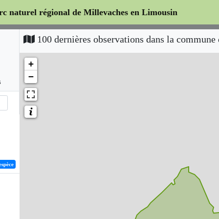
arc naturel régional de Millevaches en Limousin
100 dernières observations dans la commune
+
−
s
espèce