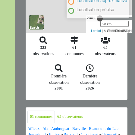
Localisation approximative
Localisation précise
2001
20 km
Nombre d'observa
Leaflet
| © OpenStreetMap
323
61
65
observations
communes
observateurs
Première
Dernière
observation
observation
2001
2026
61
communes
65
observateurs
Affieux
-
Aix
-
Ambrugeat
-
Basville
-
Beaumont-du-Lac
-
Bonnefond
-
Bugeat
-
Bujaleuf
-
Chamberet
-
Chaumeil
-