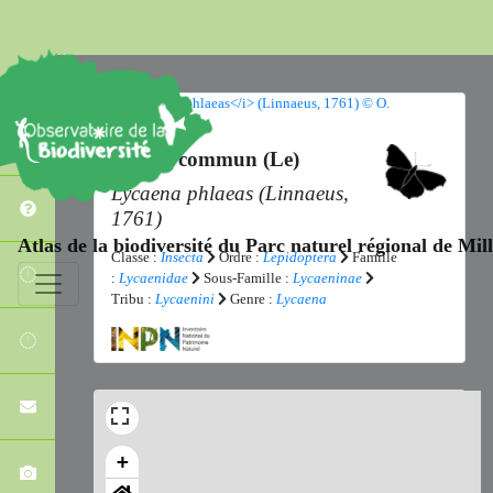
Cuivré commun (Le)
Lycaena phlaeas
(Linnaeus,
1761)
Atlas de la biodiversité du Parc naturel régional de Mi
Classe :
Insecta
Ordre :
Lepidoptera
Famille
:
Lycaenidae
Sous-Famille :
Lycaeninae
Tribu :
Lycaenini
Genre :
Lycaena
+