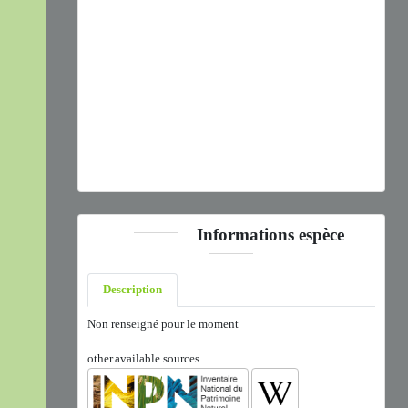
Previous
Next
Lycaena phlaeas
(Linnaeus, 1761) © J. LAIGNEL - CC
BY-SA
Informations espèce
Description
Non renseigné pour le moment
other.available.sources