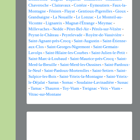
Chaveroche
-
Clairavaux
-
Corrèze
-
Eymoutiers
-
Faux-la-
Montagne
-
Féniers
-
Flayat
-
Gentioux-Pigerolles
-
Gioux
-
Grandsaigne
-
La Nouaille
-
Le Lonzac
-
Le Monteil-au-
Vicomte
-
Lignareix
-
Magnat-l'Étrange
-
Meymac
-
Millevaches
-
Nedde
-
Péret-Bel-Air
-
Pérols-sur-Vézère
-
Peyrat-le-Château
-
Peyrelevade
-
Royère-de-Vassivière
-
Saint-Agnant-près-Crocq
-
Saint-Augustin
-
Saint-Étienne-
aux-Clos
-
Saint-Georges-Nigremont
-
Saint-Germain-
Lavolps
-
Saint-Hilaire-les-Courbes
-
Saint-Julien-le-Petit
-
Saint-Marc-à-Loubaud
-
Saint-Maurice-près-Crocq
-
Saint-
Merd-la-Breuille
-
Saint-Merd-les-Oussines
-
Saint-Pardoux-
le-Neuf
-
Saint-Pardoux-Morterolles
-
Saint-Setiers
-
Saint-
Sulpice-les-Bois
-
Saint-Yrieix-la-Montagne
-
Saint-Yrieix-
le-Déjalat
-
Sarran
-
Sornac
-
Soudaine-Lavinadière
-
Sussac
-
Tarnac
-
Thauron
-
Toy-Viam
-
Treignac
-
Veix
-
Viam
-
Vitrac-sur-Montane