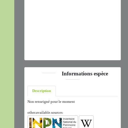
Previous
Next
Coenonympha pamphilus
(Linnaeus, 1758) © A.
Lacoeuilhe - CC BY-NC-SA
Informations espèce
Description
Non renseigné pour le moment
other.available.sources