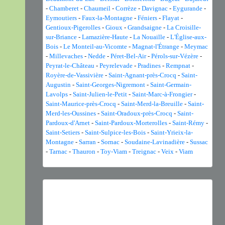
-
Chamberet
-
Chaumeil
-
Corrèze
-
Davignac
-
Eygurande
-
Eymoutiers
-
Faux-la-Montagne
-
Féniers
-
Flayat
-
Gentioux-Pigerolles
-
Gioux
-
Grandsaigne
-
La Croisille-
sur-Briance
-
Lamazière-Haute
-
La Nouaille
-
L'Église-aux-
Bois
-
Le Monteil-au-Vicomte
-
Magnat-l'Étrange
-
Meymac
-
Millevaches
-
Nedde
-
Péret-Bel-Air
-
Pérols-sur-Vézère
-
Peyrat-le-Château
-
Peyrelevade
-
Pradines
-
Rempnat
-
Royère-de-Vassivière
-
Saint-Agnant-près-Crocq
-
Saint-
Augustin
-
Saint-Georges-Nigremont
-
Saint-Germain-
Lavolps
-
Saint-Julien-le-Petit
-
Saint-Marc-à-Frongier
-
Saint-Maurice-près-Crocq
-
Saint-Merd-la-Breuille
-
Saint-
Merd-les-Oussines
-
Saint-Oradoux-près-Crocq
-
Saint-
Pardoux-d'Arnet
-
Saint-Pardoux-Morterolles
-
Saint-Rémy
-
Saint-Setiers
-
Saint-Sulpice-les-Bois
-
Saint-Yrieix-la-
Montagne
-
Sarran
-
Sornac
-
Soudaine-Lavinadière
-
Sussac
-
Tarnac
-
Thauron
-
Toy-Viam
-
Treignac
-
Veix
-
Viam