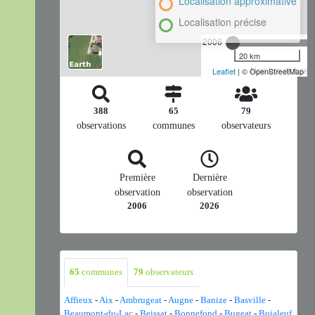
Localisation approximative
Localisation précise
2006
20 km
Nombre d'observa
Leaflet
| © OpenStreetMap
388
65
79
observations
communes
observateurs
Première
Dernière
observation
observation
2006
2026
65
communes
79
observateurs
Affieux
-
Aix
-
Ambrugeat
-
Augne
-
Banize
-
Basville
-
Beaumont-du-Lac
-
Beissat
-
Bonnefond
-
Bugeat
-
Bujaleuf