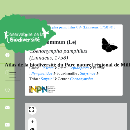
Fadet commun (Le)
Coenonympha pamphilus
(Linnaeus, 1758)
Atlas de la biodiversité du Parc naturel régional de Mi
Classe :
Insecta
Ordre :
Lepidoptera
Famille
:
Nymphalidae
Sous-Famille :
Satyrinae
Tribu :
Satyrini
Genre :
Coenonympha
+