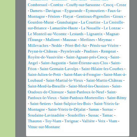
Combressol
-
Corrèze
-
Couffy-sur-Sarsonne
-
Crocq
-
Croze
-
Darnets
-
Davignac
-
Eygurande
-
Eymoutiers
-
Faux-la-
Montagne
-
Féniers
-
Flayat
-
Gentioux-Pigerolles
-
Gioux
-
Gourdon-Murat
-
Grandsaigne
-
La Courtine
-
La Croisille-
sur-Briance
-
Lamazière-Haute
-
La Nouaille
-
Le Lonzac
-
Le Monteil-au-Vicomte
-
Lestards
-
Lignareix
-
Magnat-
l'Étrange
-
Malleret
-
Maussac
-
Merlines
-
Meymac
-
Millevaches
-
Nedde
-
Péret-Bel-Air
-
Pérols-sur-Vézère
-
Peyrat-le-Château
-
Peyrelevade
-
Pradines
-
Rempnat
-
Royère-de-Vassivière
-
Saint-Agnant-près-Crocq
-
Saint-
Angel
-
Saint-Augustin
-
Saint-Étienne-aux-Clos
-
Saint-
Frion
-
Saint-Germain-Lavolps
-
Saint-Hilaire-les-Courbes
-
Saint-Julien-le-Petit
-
Saint-Marc-à-Frongier
-
Saint-Marc-à-
Loubaud
-
Saint-Martial-le-Vieux
-
Saint-Martin-Château
-
Saint-Merd-la-Breuille
-
Saint-Merd-les-Oussines
-
Saint-
Oradoux-de-Chirouze
-
Saint-Pardoux-le-Neuf
-
Saint-
Pardoux-le-Vieux
-
Saint-Pardoux-Morterolles
-
Saint-Rémy
-
Saint-Setiers
-
Saint-Sulpice-les-Bois
-
Saint-Yrieix-la-
Montagne
-
Saint-Yrieix-le-Déjalat
-
Sarran
-
Sornac
-
Soudaine-Lavinadière
-
Soudeilles
-
Sussac
-
Tarnac
-
Thauron
-
Toy-Viam
-
Treignac
-
Vallière
-
Veix
-
Viam
-
Vitrac-sur-Montane