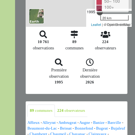
50– 100
100+
1995
20 km
Nombre d'observat
Leaflet
| © OpenStreetMap
10 761
89
224
observations
communes
observateurs
Première
Dernière
observation
observation
1995
2026
89
communes
224
observateurs
Affieux
-
Alleyrat
-
Ambrugeat
-
Augne
-
Banize
-
Basville
-
Beaumont-du-Lac
-
Beissat
-
Bonnefond
-
Bugeat
-
Bujaleuf
-
Chamberet
-
Chaumeil
-
Chavanac
-
Clairavaux
-