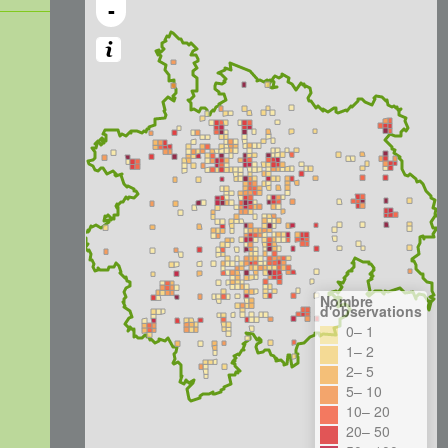
-
Nombre
d'observations
0– 1
1– 2
2– 5
5– 10
10– 20
20– 50