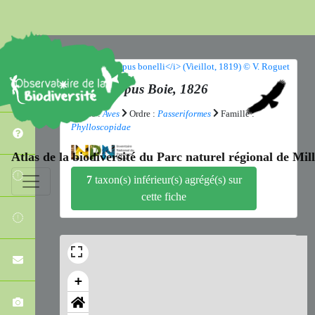
Phylloscopus
Boie, 1826
Classe :
Aves
Ordre :
Passeriformes
Famille :
Phylloscopidae
Atlas de la biodiversité du Parc naturel régional de Mi
7
taxon(s) inférieur(s) agrégé(s) sur
cette fiche
+