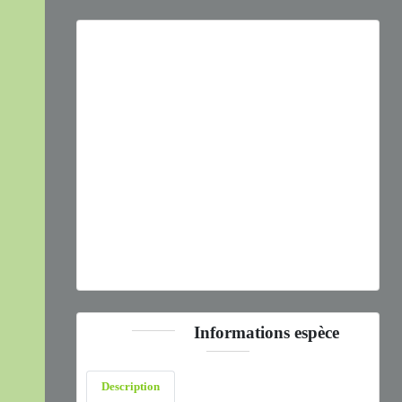
Previous
Next
Phylloscopus bonelli
(Vieillot, 1819) © S. Wroza - CC BY-
NC-SA
Informations espèce
Description