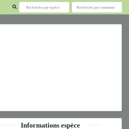
ous
Next
halos caudatus
(Linnaeus, 1758) © S. Wroza - CC BY-NC-SA
Informations espèce