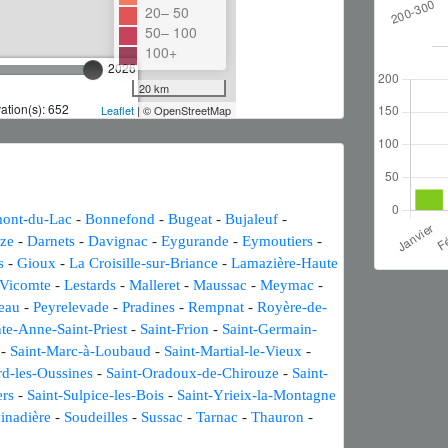
20– 50
50– 100
100+
2026
20 km
tion(s): 652
Leaflet
| © OpenStreetMap
ont-du-Lac
-
Bonnefond
-
Bugeat
-
Bujaleuf
-
ze
-
Darnets
-
Davignac
-
Eygurande
-
Eymoutiers
-
s
-
Gioux
-
La Croisille-sur-Briance
-
Lamazière-Haute
-Vicomte
-
Lestards
-
Malleret
-
Maussac
-
Meymac
-
teau
-
Peyrelevade
-
Pradines
-
Rempnat
-
Royère-de-
nte-Anne-Saint-Priest
-
Saint-Frion
-
Saint-Germain-
-
Saint-Marc-à-Loubaud
-
Saint-Martial-le-Vieux
-
rd-les-Oussines
-
Saint-Oradoux-de-Chirouze
-
Saint-
ers
-
Saint-Sulpice-les-Bois
-
Saint-Yrieix-la-Montagne
inadière
-
Soudeilles
-
Sussac
-
Tarnac
-
Thauron
-