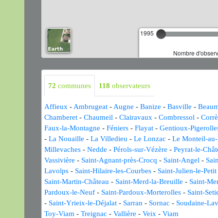
1995
Nombre d'observa
72
communes
118
observateurs
Affieux
-
Ambrugeat
-
Augne
-
Banize
-
Basville
-
Beaum
Chamberet
-
Chaumeil
-
Clairavaux
-
Combressol
-
Corrè
Faux-la-Montagne
-
Féniers
-
Flayat
-
Gentioux-Pigerolle
-
La Nouaille
-
La Villedieu
-
Le Lonzac
-
Le Monteil-au
Millevaches
-
Nedde
-
Pérols-sur-Vézère
-
Peyrat-le-Châ
Vassivière
-
Saint-Agnant-près-Crocq
-
Saint-Angel
-
Sai
Lavolps
-
Saint-Hilaire-les-Courbes
-
Saint-Julien-le-Petit
Saint-Martin-Château
-
Saint-Merd-la-Breuille
-
Saint-Me
Pardoux-le-Neuf
-
Saint-Pardoux-Morterolles
-
Saint-Seti
-
Saint-Yrieix-le-Déjalat
-
Sarran
-
Sornac
-
Soudaine-Lav
Toy-Viam
-
Treignac
-
Vallière
-
Veix
-
Viam