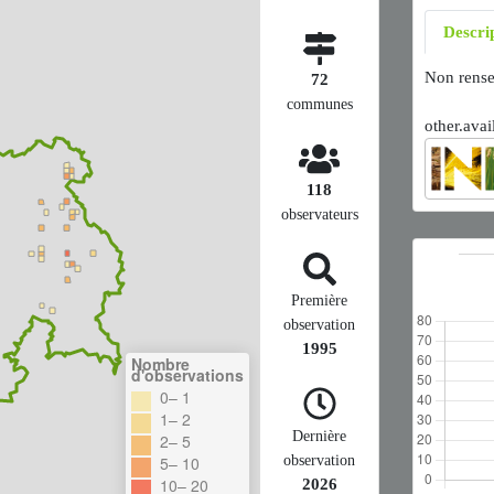
Descri
Non rense
72
communes
other.avai
118
observateurs
Première
observation
1995
Nombre
d'observations
0– 1
1– 2
Dernière
2– 5
observation
5– 10
10– 20
2026