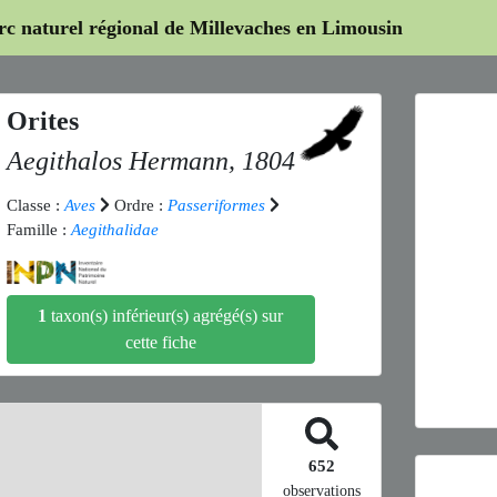
arc naturel régional de Millevaches en Limousin
Orites
Aegithalos
Hermann, 1804
Classe :
Aves
Ordre :
Passeriformes
Famille :
Aegithalidae
Previ
1
taxon(s) inférieur(s) agrégé(s) sur
cette fiche
Aegit
652
observations