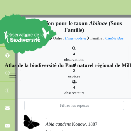
Observation pour le taxon
Abiinae
(Sous-
Famille)
Classe :
Insecta
Ordre :
Hymenoptera
Famille :
Cimbicidae
4
observations
Atlas de la biodiversité du Parc naturel régional de Mi
2
espèces
4
observateurs
-
Abia candens
Konow, 1887