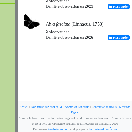
2
observations
Dernière observation en
2021
Fiche espèce
-
Abia fasciata
(Linnaeus, 1758)
2
observations
Dernière observation en
2026
Fiche espèce
Accueil
|
Parc naturel régional de Millevaches en Limousin
|
Conception et crédits
|
Mentions
légales
Atlas de la biodiversité du Parc naturel régional de Millevaches en Limousin - Atlas de la faune
et de la flore du Parc naturel régional de Millevaches en Limousin, 2020
Réalisé avec
GeoNature-atlas
, développé par le
Parc national des Écrins