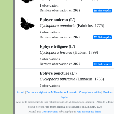
1
observation
Dernière observation en
2022
Fiche espèce
Ephyre omicron (L')
Cyclophora annularia
(Fabricius, 1775)
7
observations
Dernière observation en
2022
Fiche espèce
Ephyre trilignée (L')
Cyclophora linearia
(Hübner, 1799)
6
observations
Dernière observation en
2022
Fiche espèce
Ephyre ponctuée (L')
Cyclophora punctaria
(Linnaeus, 1758)
7
observations
Dernière observation en
2024
Fiche espèce
Accueil
|
Parc naturel régional de Millevaches en Limousin
|
Conception et crédits
|
Mentions
légales
-
Atlas de la biodiversité du Parc naturel régional de Millevaches en Limousin - Atlas de la faune
Cyclophora
Hübner, 1822
et de la flore du Parc naturel régional de Millevaches en Limousin, 2020
Réalisé avec
GeoNature-atlas
, développé par le
Parc national des Écrins
2
observations