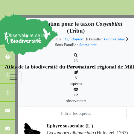
Observation pour le taxon
Cosymbiini
(Tribu)
Classe :
Insecta
Ordre :
Lepidoptera
Famille :
Geometridae
Sous-Famille :
Sterrhinae
23
Atlas de la biodiversité du Parc naturel régional de Mi
observations
5
espèces
12
observateurs
Ephyre suspendue (L')
Cyclophora albipunctata
(Hufnagel, 1767)