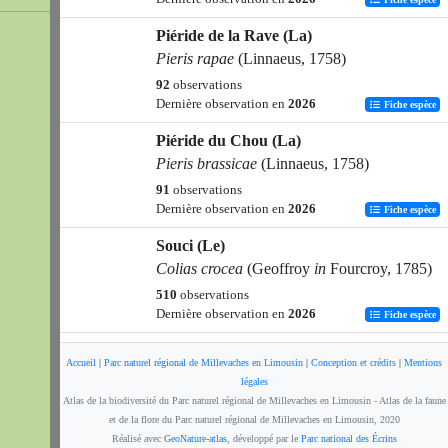
Piéride de la Rave (La)
Pieris rapae
(Linnaeus, 1758)
92
observations
Dernière observation en
2026
Fiche espèce
Piéride du Chou (La)
Pieris brassicae
(Linnaeus, 1758)
91
observations
Dernière observation en
2026
Fiche espèce
Souci (Le)
Colias crocea
(Geoffroy
in
Fourcroy, 1785)
510
observations
Dernière observation en
2026
Fiche espèce
Piéride du Navet (La)
Accueil
|
Parc naturel régional de Millevaches en Limousin
|
Conception et crédits
|
Mentions
Pieris napi
(Linnaeus, 1758)
légales
199
observations
Atlas de la biodiversité du Parc naturel régional de Millevaches en Limousin - Atlas de la faune
Dernière observation en
2026
et de la flore du Parc naturel régional de Millevaches en Limousin, 2020
Fiche espèce
Réalisé avec
GeoNature-atlas
, développé par le
Parc national des Écrins