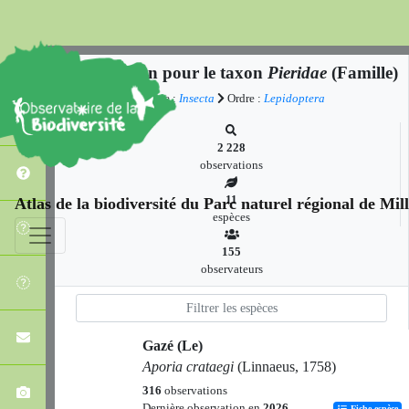
Observation pour le taxon
Pieridae
(Famille)
Classe :
Insecta
Ordre :
Lepidoptera
2 228
observations
11
Atlas de la biodiversité du Parc naturel régional de Mi
espèces
155
observateurs
Gazé (Le)
Aporia crataegi
(Linnaeus, 1758)
316
observations
Dernière observation en
2026
Fiche espèce