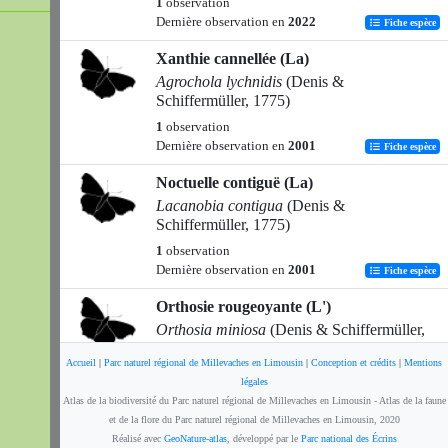
1
observation
Dernière observation en
2022
Fiche espèce
Xanthie cannellée (La)
Agrochola lychnidis
(Denis &
Schiffermüller, 1775)
1
observation
Dernière observation en
2001
Fiche espèce
Noctuelle contiguë (La)
Lacanobia contigua
(Denis &
Schiffermüller, 1775)
1
observation
Dernière observation en
2001
Fiche espèce
Orthosie rougeoyante (L')
Orthosia miniosa
(Denis & Schiffermüller,
1775)
Accueil
|
Parc naturel régional de Millevaches en Limousin
|
Conception et crédits
|
Mentions
1
observation
légales
Dernière observation en
2001
Fiche espèce
Atlas de la biodiversité du Parc naturel régional de Millevaches en Limousin - Atlas de la faune
et de la flore du Parc naturel régional de Millevaches en Limousin, 2020
Noctuelle saupoudrée (La)
Réalisé avec
GeoNature-atlas
, développé par le
Parc national des Écrins