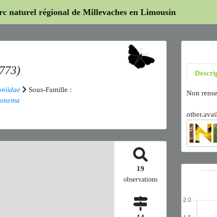
arc naturel régional de Millevaches en Limousin
773)
Descri
oniidae
Sous-Famille :
Non rense
onema
other.avai
19
observations
14