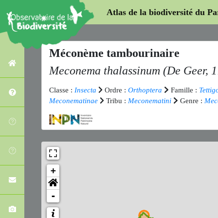
Atlas de la biodiversité du P
Méconème tambourinaire
Meconema thalassinum
(De Geer, 1
Classe :
Insecta
Ordre :
Orthoptera
Famille :
Tettig
Meconematinae
Tribu :
Meconematini
Genre :
Mec
+
-