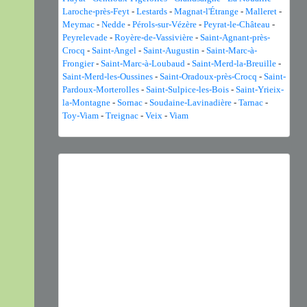
Laroche-près-Feyt
-
Lestards
-
Magnat-l'Étrange
-
Malleret
-
Meymac
-
Nedde
-
Pérols-sur-Vézère
-
Peyrat-le-Château
-
Peyrelevade
-
Royère-de-Vassivière
-
Saint-Agnant-près-
Crocq
-
Saint-Angel
-
Saint-Augustin
-
Saint-Marc-à-
Frongier
-
Saint-Marc-à-Loubaud
-
Saint-Merd-la-Breuille
-
Saint-Merd-les-Oussines
-
Saint-Oradoux-près-Crocq
-
Saint-
Pardoux-Morterolles
-
Saint-Sulpice-les-Bois
-
Saint-Yrieix-
la-Montagne
-
Sornac
-
Soudaine-Lavinadière
-
Tarnac
-
Toy-Viam
-
Treignac
-
Veix
-
Viam
Previous
Next