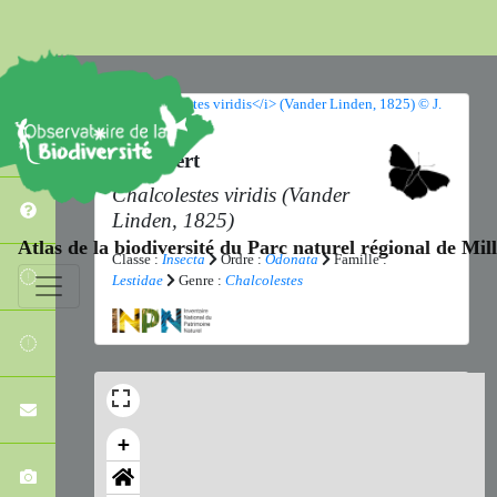
Leste vert
Chalcolestes viridis
(Vander
Linden, 1825)
Atlas de la biodiversité du Parc naturel régional de Mi
Classe :
Insecta
Ordre :
Odonata
Famille :
Lestidae
Genre :
Chalcolestes
+