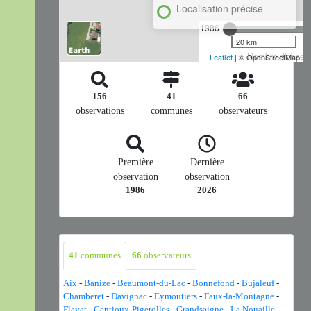
Localisation précise
1986
20 km
Nombre d'observa
Leaflet
| © OpenStreetMap
156
41
66
observations
communes
observateurs
Première
Dernière
observation
observation
1986
2026
41
communes
66
observateurs
Aix
-
Banize
-
Beaumont-du-Lac
-
Bonnefond
-
Bujaleuf
-
Chamberet
-
Davignac
-
Eymoutiers
-
Faux-la-Montagne
-
Flayat
-
Gentioux-Pigerolles
-
Grandsaigne
-
La Nouaille
-