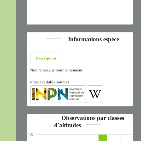
Chalcolestes viridis
(Vander Linden, 1825) © J. ICHTER -
CC BY-NC-SA
Informations espèce
Description
Non renseigné pour le moment
other.available.sources
Observations par classes
d'altitudes