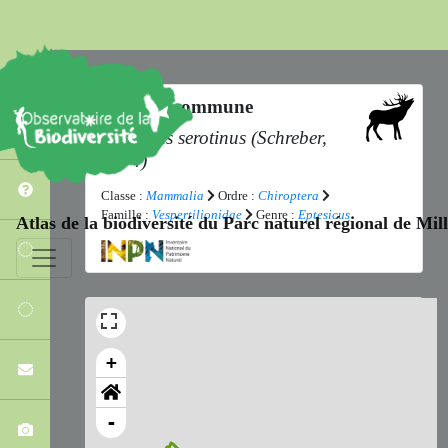
Sérotine commune
Eptesicus serotinus
(Schreber,
1774)
Classe :
Mammalia
Ordre :
Chiroptera
Famille :
Vespertilionidae
Genre :
Eptesicus
Atlas de la biodiversité du Parc naturel régional de Mi
+
-