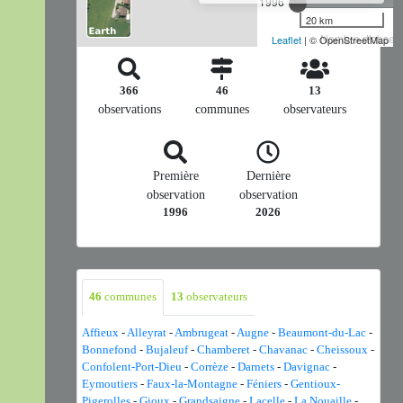
1996
20 km
Nombre d'observa
Leaflet
| © OpenStreetMap
366
46
13
observations
communes
observateurs
Première
Dernière
observation
observation
1996
2026
46
communes
13
observateurs
Affieux
-
Alleyrat
-
Ambrugeat
-
Augne
-
Beaumont-du-Lac
-
Bonnefond
-
Bujaleuf
-
Chamberet
-
Chavanac
-
Cheissoux
-
Confolent-Port-Dieu
-
Corrèze
-
Darnets
-
Davignac
-
Eymoutiers
-
Faux-la-Montagne
-
Féniers
-
Gentioux-
Pigerolles
-
Gioux
-
Grandsaigne
-
Lacelle
-
La Nouaille
-