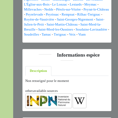
L'Église-aux-Bois
-
Le Lonzac
-
Lestards
-
Meymac
-
Millevaches
-
Nedde
-
Pérols-sur-Vézère
-
Peyrat-le-Château
-
Peyrelevade
-
Peyrissac
-
Rempnat
-
Rilhac-Treignac
-
Royère-de-Vassivière
-
Saint-Georges-Nigremont
-
Saint-
Julien-le-Petit
-
Saint-Martin-Château
-
Saint-Merd-la-
Breuille
-
Saint-Merd-les-Oussines
-
Soudaine-Lavinadière
-
Soudeilles
-
Tarnac
-
Treignac
-
Veix
-
Viam
Informations espèce
Description
Non renseigné pour le moment
other.available.sources