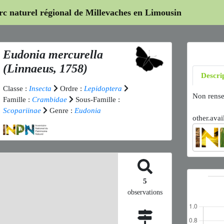
arc naturel régional de Millevaches en Limousin
Eudonia mercurella
(Linnaeus, 1758)
Descri
Classe :
Insecta
Ordre :
Lepidoptera
Non rense
Famille :
Crambidae
Sous-Famille :
Scopariinae
Genre :
Eudonia
other.avai
5
observations