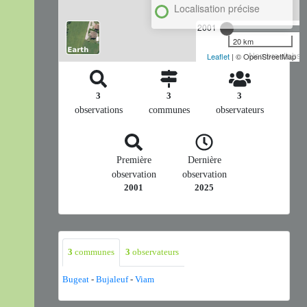
Localisation précise
2001
20 km
Nombre d'observ
Leaflet
| © OpenStreetMap
3
3
3
observations
communes
observateurs
Première
Dernière
observation
observation
2001
2025
3
communes
3
observateurs
Bugeat
-
Bujaleuf
-
Viam