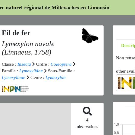
arc naturel régional de Millevaches en Limousin
Fil de fer
Lymexylon navale
Descri
(Linnaeus, 1758)
Non rense
Classe :
Insecta
Ordre :
Coleoptera
Famille :
Lymexylidae
Sous-Famille :
other.avai
Lymexylinae
Genre :
Lymexylon
4
observations