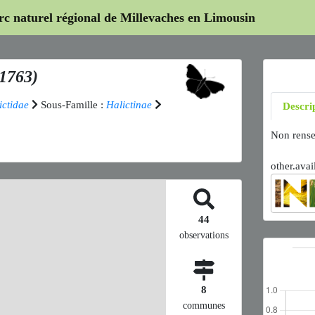
arc naturel régional de Millevaches en Limousin
 1763)
ictidae
Sous-Famille :
Halictinae
Descri
Non rense
other.avai
44
observations
8
communes