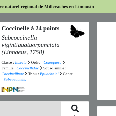
arc naturel régional de Millevaches en Limousin
Coccinelle à 24 points
Subcoccinella
vigintiquatuorpunctata
(Linnaeus, 1758)
Classe :
Insecta
Ordre :
Coleoptera
Previ
Famille :
Coccinellidae
Sous-Famille :
Coccinellinae
Tribu :
Epilachnini
Genre
:
Subcoccinella
Subcoccin
5