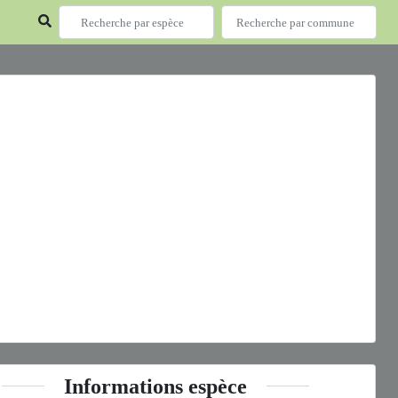
ous
Next
ella vigintiquatuorpunctata
(Linnaeus, 1758) © - CC BY-NC-SA
Informations espèce