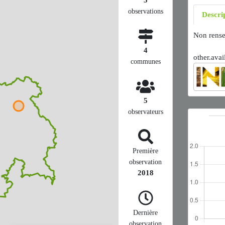
observations
Descri
Non rense
4
other.avai
communes
5
observateurs
Première
observation
2018
Dernière
observation