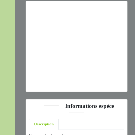
Previous
Next
Neottiglossa leporina
(Herrich-Schäffer, 1830) © R. Baghi
- CC BY-NC-SA
Informations espèce
Description