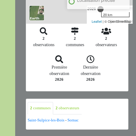
2026
20 km
Nombre d'observ
Leaflet
| © OpenStreetMap
2
2
2
observations
communes
observateurs
Première
Dernière
observation
observation
2026
2026
2
communes
2
observateurs
Saint-Sulpice-les-Bois
-
Sornac