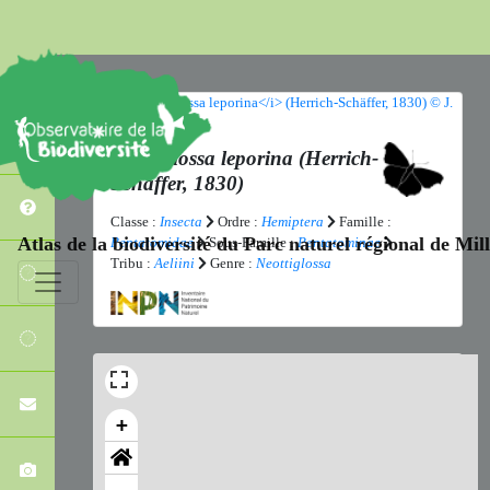
Neottiglossa leporina
(Herrich-
Schäffer, 1830)
Classe :
Insecta
Ordre :
Hemiptera
Famille :
Atlas de la biodiversité du Parc naturel régional de Mi
Pentatomidae
Sous-Famille :
Pentatominae
Tribu :
Aeliini
Genre :
Neottiglossa
+