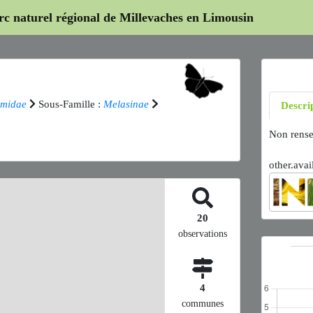
arc naturel régional de Millevaches en Limousin
midae
Sous-Famille :
Melasinae
Descri
Non rense
other.avai
20
observations
4
communes