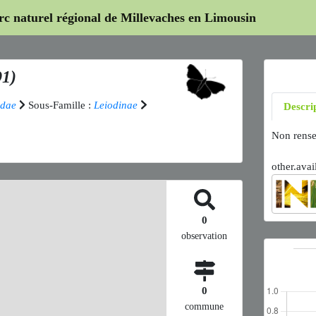
arc naturel régional de Millevaches en Limousin
91)
idae
Sous-Famille :
Leiodinae
Descri
Non rense
other.avai
0
observation
0
commune