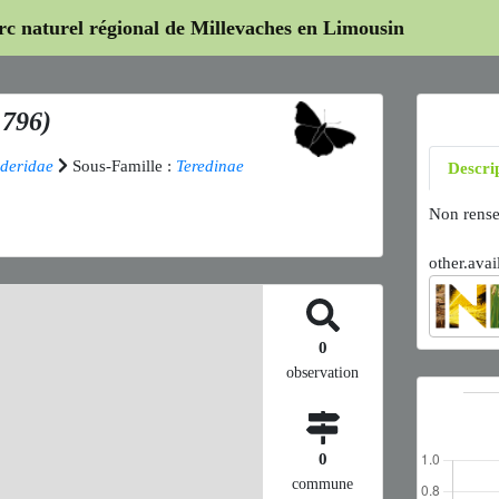
arc naturel régional de Millevaches en Limousin
1796)
ideridae
Sous-Famille :
Teredinae
Descri
Non rense
other.avai
0
observation
0
commune