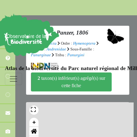
Panurgus
Panzer, 1806
Classe :
Insecta
Ordre :
Hymenoptera
Famille :
Andrenidae
Sous-Famille :
Panurginae
Tribu :
Panurgini
Atlas de la biodiversité du Parc naturel régional de Mi
2
taxon(s) inférieur(s) agrégé(s) sur
cette fiche
+