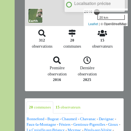
Localisation précise
2016
20 km
Nombre d'observa
Leaflet
| © OpenStreetMap
312
20
15
observations
communes
observateurs
Première
Dernière
observation
observation
2016
2025
20
communes
15
observateurs
Bonnefond
-
Bugeat
-
Chaumeil
-
Chavanac
-
Davignac
-
Faux-la-Montagne
-
Féniers
-
Gentioux-Pigerolles
-
Gioux
-
La Croisille-sur-Briance
-
Meymac
-
Pérols-sur-Vézère
-