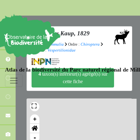
Pipistrellus
Kaup, 1829
Classe :
Mammalia
Ordre :
Chiroptera
Famille :
Vespertilionidae
Atlas de la biodiversité du Parc naturel régional de Mi
4
taxon(s) inférieur(s) agrégé(s) sur
cette fiche
+
-