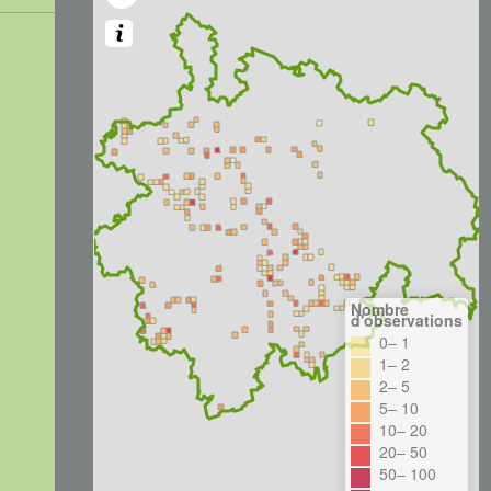
Nombre
d'observations
0– 1
1– 2
2– 5
5– 10
10– 20
20– 50
50– 100