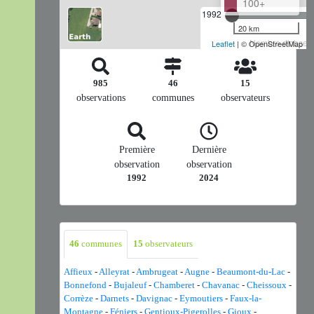
100+
1992
20 km
Nombre d'observa
Leaflet
| © OpenStreetMap
985
46
15
observations
communes
observateurs
Première
Dernière
observation
observation
1992
2024
46
communes
15
observateurs
Affieux
-
Alleyrat
-
Ambrugeat
-
Augne
-
Beaumont-du-Lac
-
Bonnefond
-
Bujaleuf
-
Chamberet
-
Chavanac
-
Cheissoux
-
Corrèze
-
Darnets
-
Davignac
-
Eymoutiers
-
Faux-la-
Montagne
-
Féniers
-
Gentioux-Pigerolles
-
Gioux
-