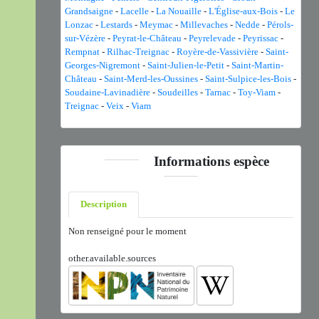
Grandsaigne
-
Lacelle
-
La Nouaille
-
L'Église-aux-Bois
-
Le
Lonzac
-
Lestards
-
Meymac
-
Millevaches
-
Nedde
-
Pérols-
sur-Vézère
-
Peyrat-le-Château
-
Peyrelevade
-
Peyrissac
-
Rempnat
-
Rilhac-Treignac
-
Royère-de-Vassivière
-
Saint-
Georges-Nigremont
-
Saint-Julien-le-Petit
-
Saint-Martin-
Château
-
Saint-Merd-les-Oussines
-
Saint-Sulpice-les-Bois
-
Soudaine-Lavinadière
-
Soudeilles
-
Tarnac
-
Toy-Viam
-
Treignac
-
Veix
-
Viam
Informations espèce
Description
Non renseigné pour le moment
other.available.sources