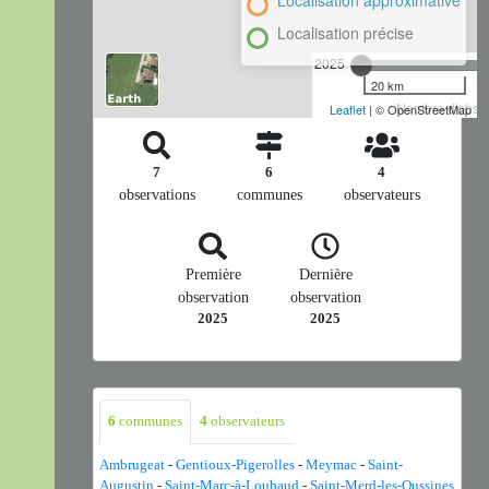
Localisation approximative
Localisation précise
2025
20 km
Nombre d'observ
Leaflet
| © OpenStreetMap
7
6
4
observations
communes
observateurs
Première
Dernière
observation
observation
2025
2025
6
communes
4
observateurs
Ambrugeat
-
Gentioux-Pigerolles
-
Meymac
-
Saint-
Augustin
-
Saint-Marc-à-Loubaud
-
Saint-Merd-les-Oussines