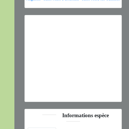
Previous
Next
Meloe proscarabaeus
Linnaeus, 1758 © J. Touroult - CC
BY-NC-SA
Informations espèce