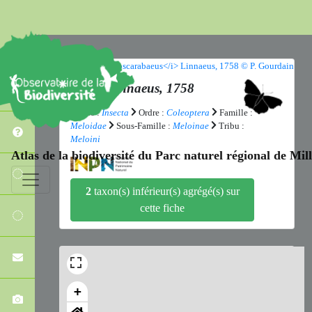
Meloe
Linnaeus, 1758
Classe :
Insecta
Ordre :
Coleoptera
Famille :
Meloidae
Sous-Famille :
Meloinae
Tribu :
Meloini
Atlas de la biodiversité du Parc naturel régional de Mi
2
taxon(s) inférieur(s) agrégé(s) sur
cette fiche
+