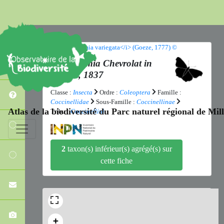
Hippodamia
Chevrolat
in
Dejean, 1837
Classe :
Insecta
Ordre :
Coleoptera
Famille :
Coccinellidae
Sous-Famille :
Coccinellinae
Atlas de la biodiversité du Parc naturel régional de Mi
Tribu :
Coccinellini
2
taxon(s) inférieur(s) agrégé(s) sur
cette fiche
+