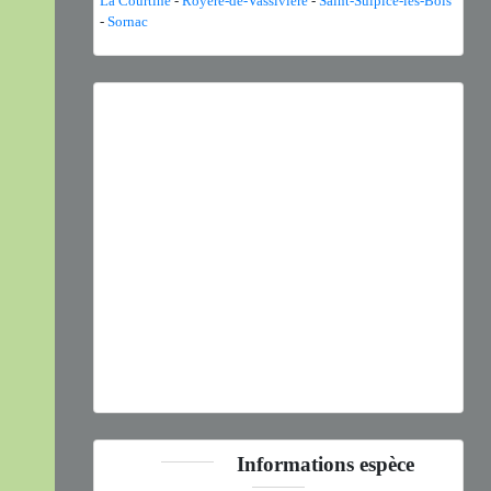
La Courtine
-
Royère-de-Vassivière
-
Saint-Sulpice-les-Bois
-
Sornac
Previous
Next
Hippodamia variegata
(Goeze, 1777) © - CC BY-NC-SA
Informations espèce