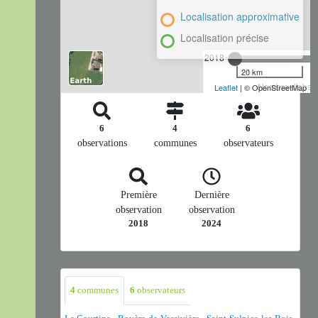
Localisation approximative
Localisation précise
2018
20 km
Nombre d'observ
Leaflet
| © OpenStreetMap
6
4
6
observations
communes
observateurs
Première
Dernière
observation
observation
2018
2024
4
communes
6
observateurs