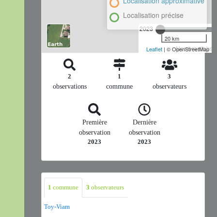
Localisation approximative
Localisation précise
2023
20 km
Nombre d'observ
Leaflet
| © OpenStreetMap
2
1
3
observations
commune
observateurs
Première
Dernière
observation
observation
2023
2023
1
commune
3
observateurs
Toy-Viam