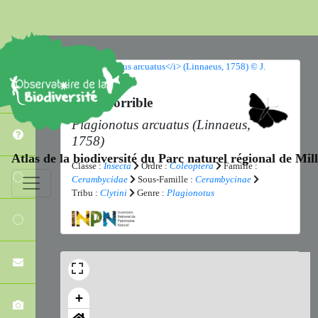
Clyte horrible
Plagionotus arcuatus
(Linnaeus,
1758)
Atlas de la biodiversité du Parc naturel régional de Mi
Classe :
Insecta
Ordre :
Coleoptera
Famille :
Cerambycidae
Sous-Famille :
Cerambycinae
Tribu :
Clytini
Genre :
Plagionotus
+