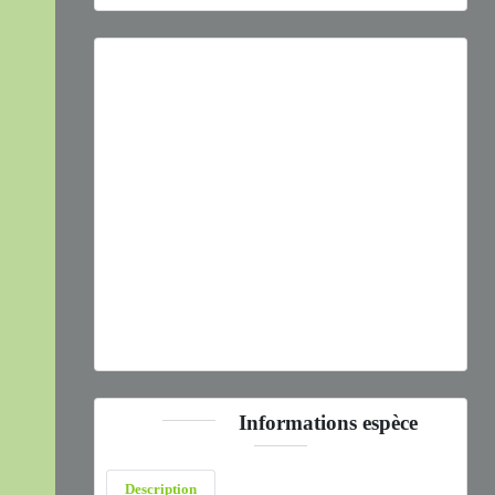
Previous
Next
Plagionotus arcuatus
(Linnaeus, 1758) © B. Calmont -
CC BY-NC-SA
Informations espèce
Description