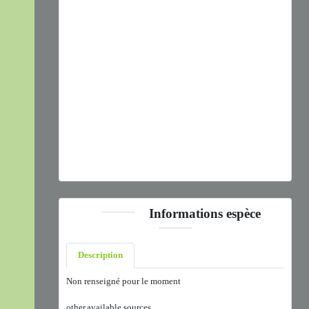
Previous
Next
Hoplia coerulea
(Drury, 1773) © J. Touroult - CC BY-NC-
SA
Informations espèce
Description
Non renseigné pour le moment
other.available.sources