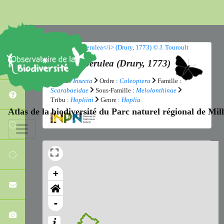
Hoplia coerulea
(Drury, 1773)
Classe :
Insecta
Ordre :
Coleoptera
Famille :
Scarabaeidae
Sous-Famille :
Melolonthinae
Tribu :
Hopliini
Genre :
Hoplia
Atlas de la biodiversité du Parc naturel régional de Mi
+
-