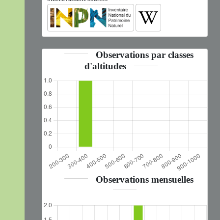
Observations par classes
d'altitudes
Observations mensuelles