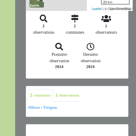
20 km
Nombre d'observ
Leaflet
| © OpenStreetMap
2
2
2
observations
communes
observateurs
Première
Dernière
observation
observation
2024
2024
2
communes
2
observateurs
Affieux
-
Treignac