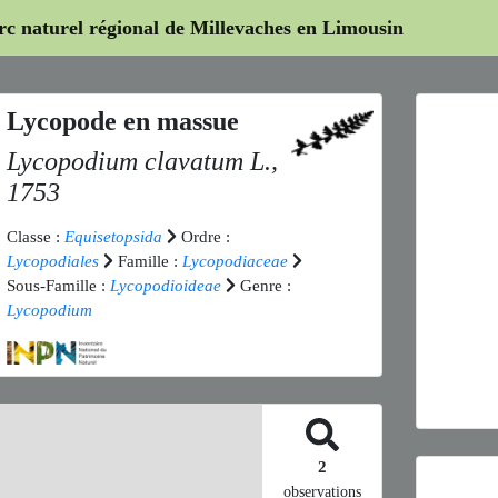
arc naturel régional de Millevaches en Limousin
Lycopode en massue
Lycopodium clavatum
L.,
1753
Classe :
Equisetopsida
Ordre :
Lycopodiales
Famille :
Lycopodiaceae
Previ
Sous-Famille :
Lycopodioideae
Genre :
Lycopodium
Ly
2
observations