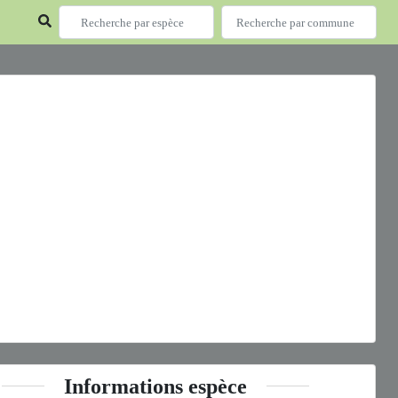
ous
Next
copodium clavatum
L., 1753 © S. Filoche - CC BY-NC-SA
Informations espèce