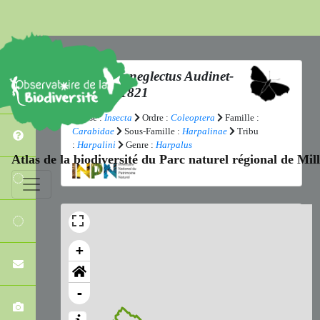
Harpalus neglectus
Audinet-
Serville, 1821
Classe :
Insecta
Ordre :
Coleoptera
Famille :
Carabidae
Sous-Famille :
Harpalinae
Tribu
:
Harpalini
Genre :
Harpalus
Atlas de la biodiversité du Parc naturel régional de Mi
+
-