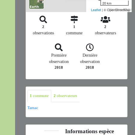
20 km
Nombre d'observ
Leaflet
| © OpenStreetMap
2
1
2
observations
commune
observateurs
Première
Dernière
observation
observation
2018
2018
1
commune
2
observateurs
Tarnac
Informations espèce