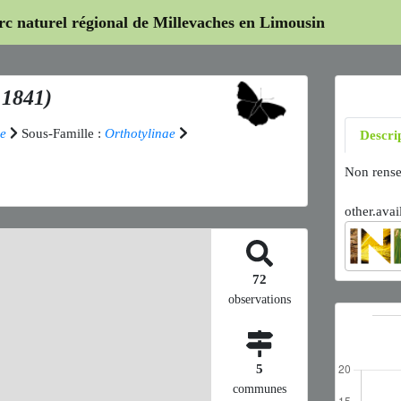
arc naturel régional de Millevaches en Limousin
 1841)
e
Sous-Famille :
Orthotylinae
Descri
Non rense
other.avai
72
observations
5
communes