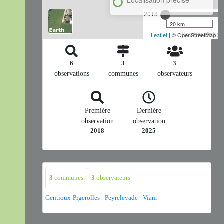
2018
20 km
Nombre d'observ
Leaflet
| © OpenStreetMap
6
3
3
observations
communes
observateurs
Première
Dernière
observation
observation
2018
2025
3
communes
3
observateurs
Gentioux-Pigerolles
-
Peyrelevade
-
Viam