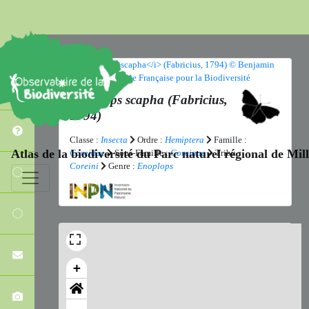
Enoplops scapha
(Fabricius,
1794)
Classe :
Insecta
Ordre :
Hemiptera
Famille :
Atlas de la biodiversité du Parc naturel régional de Mi
Coreidae
Sous-Famille :
Coreinae
Tribu :
Coreini
Genre :
Enoplops
+