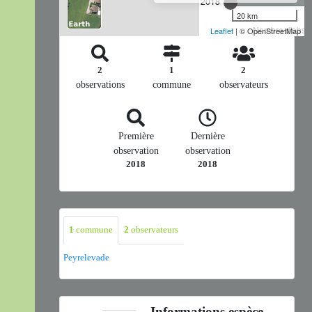
2018
20 km
Nombre d'observ
Leaflet
| © OpenStreetMap
2
1
2
observations
commune
observateurs
Première
Dernière
observation
observation
2018
2018
1
commune
2
observateurs
Peyrelevade
Informations espèce