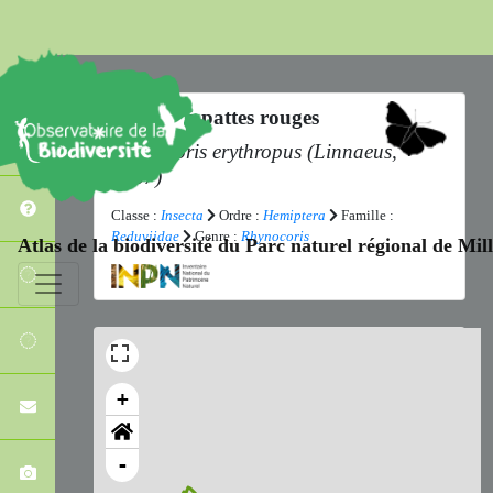
Rèduve à pattes rouges
Rhynocoris erythropus
(Linnaeus,
1767)
Classe :
Insecta
Ordre :
Hemiptera
Famille :
Reduviidae
Genre :
Rhynocoris
Atlas de la biodiversité du Parc naturel régional de Mi
+
-