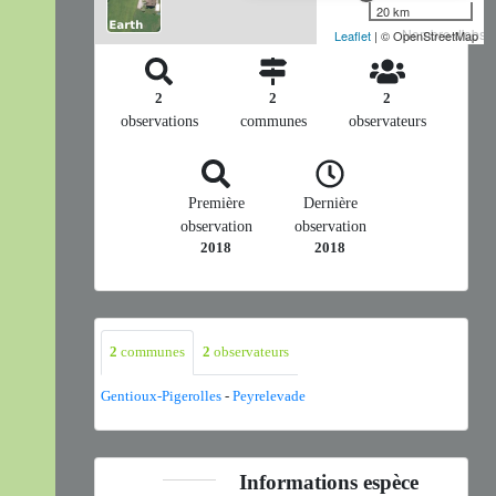
20 km
Nombre d'observ
Leaflet
| © OpenStreetMap
2
2
2
observations
communes
observateurs
Première
Dernière
observation
observation
2018
2018
2
communes
2
observateurs
Gentioux-Pigerolles
-
Peyrelevade
Informations espèce