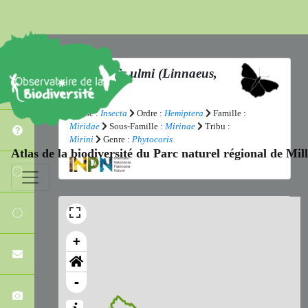
Phytocoris ulmi
(Linnaeus,
1758)
Classe :
Insecta
Ordre :
Hemiptera
Famille :
Miridae
Sous-Famille :
Mirinae
Tribu :
Mirini
Genre :
Phytocoris
Atlas de la biodiversité du Parc naturel régional de Mi
+
-