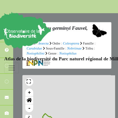
Notiophilus germinyi
Fauvel,
1863
Classe :
Insecta
Ordre :
Coleoptera
Famille :
Carabidae
Sous-Famille :
Nebriinae
Tribu :
Notiophilini
Genre :
Notiophilus
Atlas de la biodiversité du Parc naturel régional de Mi
+
-