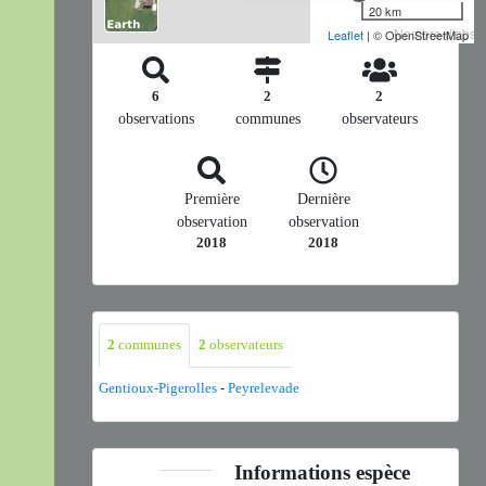
20 km
Nombre d'observ
Leaflet
| © OpenStreetMap
6
2
2
observations
communes
observateurs
Première
Dernière
observation
observation
2018
2018
2
communes
2
observateurs
Gentioux-Pigerolles
-
Peyrelevade
Informations espèce