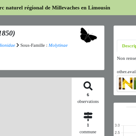
arc naturel régional de Millevaches en Limousin
1850)
lionidae
Sous-Famille :
Molytinae
Descri
Non rense
other.avai
6
observations
1
commune