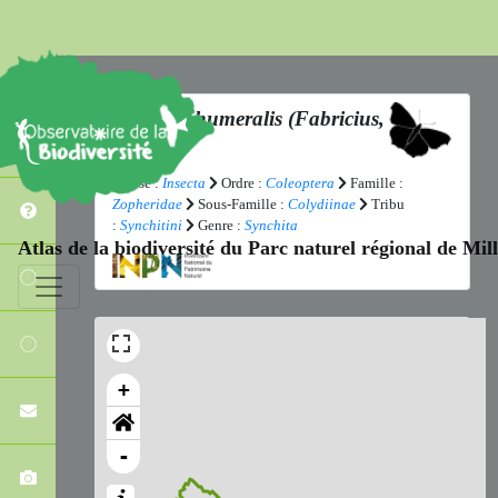
Synchita humeralis
(Fabricius,
1792)
Classe :
Insecta
Ordre :
Coleoptera
Famille :
Zopheridae
Sous-Famille :
Colydiinae
Tribu
:
Synchitini
Genre :
Synchita
Atlas de la biodiversité du Parc naturel régional de Mi
+
-