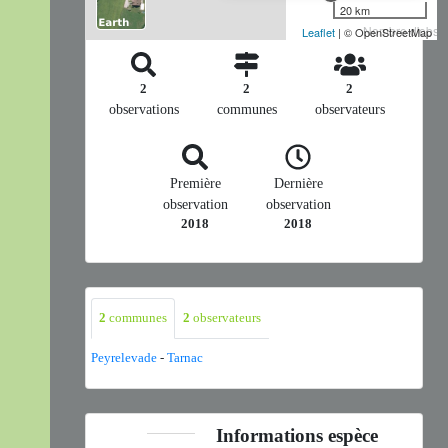
20 km
Nombre d'observ
Leaflet
| © OpenStreetMap
2
2
2
observations
communes
observateurs
Première
Dernière
observation
observation
2018
2018
2
communes
2
observateurs
Peyrelevade
-
Tarnac
Informations espèce